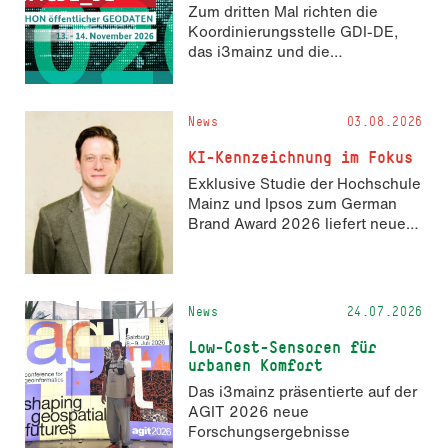
Zum dritten Mal richten die
Koordinierungsstelle GDI-DE,
das i3mainz und die
Fachrichtung Angewandte
Informatik und Geodäsie am 13.
und 14. November 2026 den
News
03.08.2026
Hackathon hack4GDI_DE an der
Hochschule Mainz aus. Die
KI-Kennzeichnung im Fokus
Anmeldung ist geöffnet und bis
Exklusive Studie der Hochschule
zum 2. Oktober 2026 möglich.
Mainz und Ipsos zum German
Brand Award 2026 liefert neue
Erkenntnisse zur Wahrnehmung
KI-generierter Inhalte in der
Markenkommunikation.
News
24.07.2026
Low-Cost-Sensoren für
urbanen Komfort
Das i3mainz präsentierte auf der
AGIT 2026 neue
Forschungsergebnisse