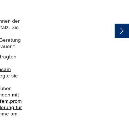
nnen der
alz. Sie
 Beratung
rauen*.
tragten
nsam
egte sie
rüber
nden mit
 fem.prom
erung für
nahme am