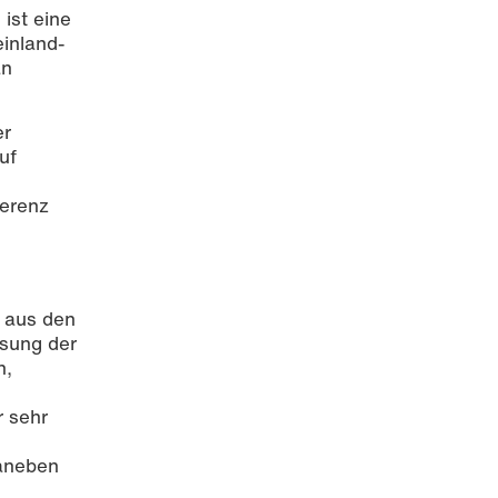
ist eine
inland-
an
er
uf
ferenz
er
* aus den
ösung der
n,
r sehr
Daneben