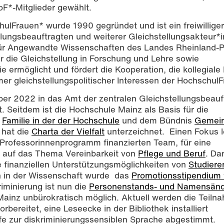
oF*-Mitglieder gewählt.
lFrauen* wurde 1990 gegründet und ist ein freiwilliger
ungsbeauftragten und weiterer Gleichstellungsakteur*i
ür Angewandte Wissenschaften des Landes Rheinland-Pf
ür die Gleichstellung in Forschung und Lehre sowie
e ermöglicht und fördert die Kooperation, die kollegiale
r gleichstellungspolitischer Interessen der HochschulF
er 2022 in das Amt der zentralen Gleichstellungsbeauf
 Seitdem ist die Hochschule Mainz als Basis für die
n
Familie in der der Hochschule
und dem Bündnis
Gemei
 hat die
Charta der Vielfalt
unterzeichnet. Einen Fokus l
 Professorinnenprogramm finanzierten Team, für eine
e auf das Thema Vereinbarkeit von
Pflege und Beruf
. Da
 finanziellen Unterstützungsmöglichkeiten von
Studiere
 in der Wissenschaft wurde das
Promotionsstipendium
riminierung ist nun die
Personenstands- und Namensänd
ainz unbürokratisch möglich. Aktuell werden die Teil
ereitet, eine Leseecke in der Bibliothek installiert
ilfe zur diskriminierungssensiblen Sprache abgestimmt.