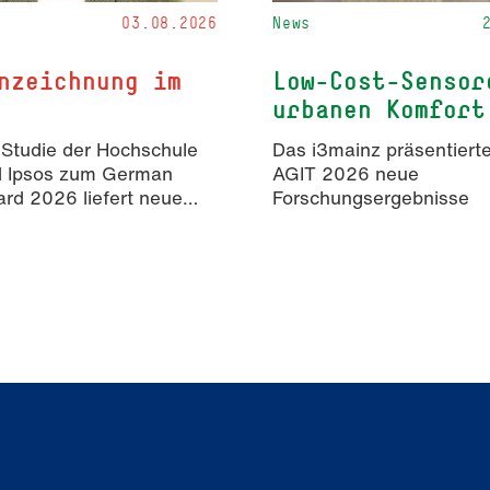
03.08.2026
News
nzeichnung im
Low-Cost-Sensor
urbanen Komfort
 Studie der Hochschule
Das i3mainz präsentierte
d Ipsos zum German
AGIT 2026 neue
rd 2026 liefert neue
Forschungsergebnisse
isse zur Wahrnehmung
rter Inhalte in der
mmunikation.