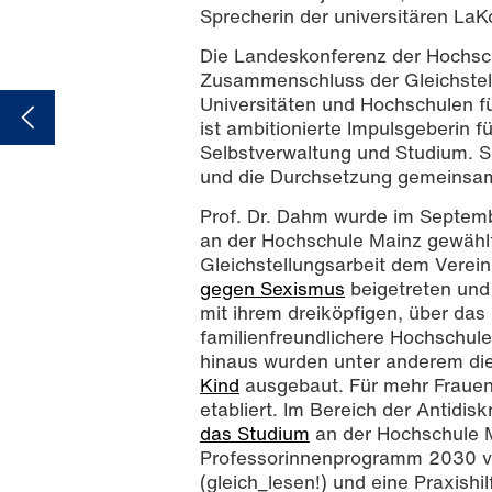
Sprecherin der universitären LaK
Die Landeskonferenz der Hochschu
Zusammenschluss der Gleichstell
Universitäten und Hochschulen f
ist ambitionierte Impulsgeberin f
Selbstverwaltung und Studium. Si
und die Durchsetzung gemeinsame
Prof. Dr. Dahm wurde im Septemb
an der Hochschule Mainz gewählt.
Gleichstellungsarbeit dem Verei
gegen Sexismus
beigetreten und
mit ihrem dreiköpfigen, über das
familienfreundlichere Hochschul
hinaus wurden unter anderem die
Kind
ausgebaut. Für mehr Frauen
etabliert. Im Bereich der Antidisk
das Studium
an der Hochschule M
Professorinnenprogramm 2030 vorb
(gleich_lesen!) und eine Praxish