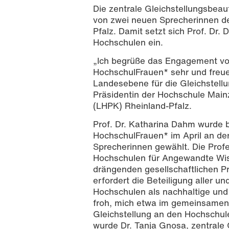
Die zentrale Gleichstellungsbeau
von zwei neuen Sprecherinnen d
Pfalz. Damit setzt sich Prof. Dr
Hochschulen ein.
„Ich begrüße das Engagement von
HochschulFrauen* sehr und freue
Landesebene für die Gleichstell
Präsidentin der Hochschule Mai
(LHPK) Rheinland-Pfalz.
Prof. Dr. Katharina Dahm, Zentrale G
LaKoF* Rheinland-Pfalz / Foto: Nath
Prof. Dr. Katharina Dahm wurde 
HochschulFrauen* im April an der
Sprecherinnen gewählt. Die Profes
Hochschulen für Angewandte Wiss
drängenden gesellschaftlichen P
erfordert die Beteiligung aller u
Hochschulen als nachhaltige und 
froh, mich etwa im gemeinsamen 
Gleichstellung an den Hochschul
wurde Dr. Tanja Gnosa, zentrale 