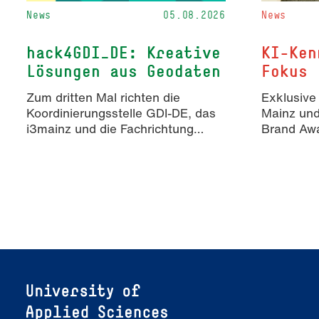
News
05.08.2026
News
hack4GDI_DE: Kreative
KI-Ken
Lösungen aus Geodaten
Fokus
Zum dritten Mal richten die
Exklusive
Koordinierungsstelle GDI-DE, das
Mainz un
i3mainz und die Fachrichtung
Brand Awa
Angewandte Informatik und
Erkenntn
Geodäsie am 13. und 14.
KI-generie
November 2026 den Hackathon
Markenko
hack4GDI_DE an der Hochschule
Mainz aus. Die Anmeldung ist
geöffnet und bis zum 2. Oktober
2026 möglich.