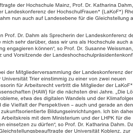
ftragte der Hochschule Mainz, Prof. Dr. Katharina Dahm, 
er Landeskonferenz der HochschulFrauen* (LaKoF*) Rhe
. Dahm nun auch auf Landesebene für die Gleichstellung 
 Prof. Dr. Dahm als Sprecherin der Landeskonferenz d
 mich sehr darüber, dass wir uns als Hochschule auch a
ung engagieren können“, so Prof. Dr. Susanne Weissman,
nz und Vorsitzende der Landeshochschulpräsidentenkon
leichstellungsbeauftragte an der Hochschule Mainz und Sprecherin d
alie Zimmermann
bei der Mitgliederversammlung der Landeskonferenz der
 Universität Trier einstimmig zu einer von zwei neuen
sorin für Arbeitsrecht vertritt die Mitglieder der LaKoF
enschaften (HAW) für die nächsten drei Jahre. „Die L
robleme, etwa des digitalen Wandels und der Klimafolge
nd die Vielfalt der Perspektiven – auch und gerade an den
zukunftsorientierte Bildungseinrichtungen. Ich bin dahe
Arbeitskreis mit dem Ministerium und der LHPK für die
en einsetzen zu dürfen“, so Prof. Dr. Katharina Dahm. 
Gleichstellungsbeauftragte der Universität Koblenz, zur