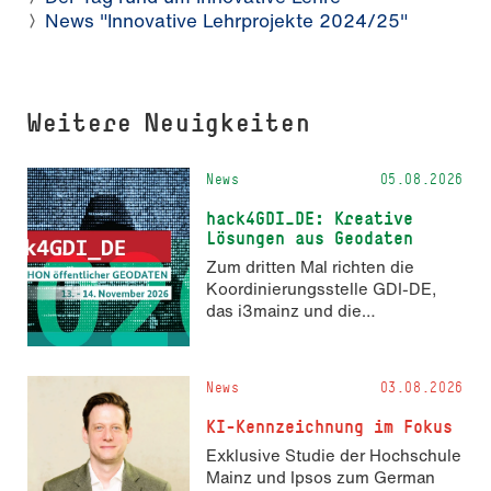
News "Innovative Lehrprojekte 2024/25"
Weitere Neuigkeiten
News
05.08.2026
hack4GDI_DE: Kreative
Lösungen aus Geodaten
Zum dritten Mal richten die
Koordinierungsstelle GDI-DE,
das i3mainz und die
Fachrichtung Angewandte
Informatik und Geodäsie am 13.
und 14. November 2026 den
News
03.08.2026
Hackathon hack4GDI_DE an der
Hochschule Mainz aus. Die
KI-Kennzeichnung im Fokus
Anmeldung ist geöffnet und bis
Exklusive Studie der Hochschule
zum 2. Oktober 2026 möglich.
Mainz und Ipsos zum German