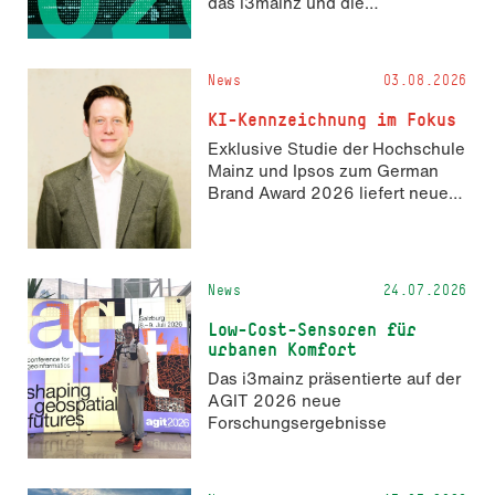
das i3mainz und die
Fachrichtung Angewandte
Informatik und Geodäsie am 13.
und 14. November 2026 den
News
03.08.2026
Hackathon hack4GDI_DE an der
Hochschule Mainz aus. Die
KI-Kennzeichnung im Fokus
Anmeldung ist geöffnet und bis
Exklusive Studie der Hochschule
zum 2. Oktober 2026 möglich.
Mainz und Ipsos zum German
Brand Award 2026 liefert neue
Erkenntnisse zur Wahrnehmung
KI-generierter Inhalte in der
Markenkommunikation.
News
24.07.2026
Low-Cost-Sensoren für
urbanen Komfort
Das i3mainz präsentierte auf der
AGIT 2026 neue
Forschungsergebnisse