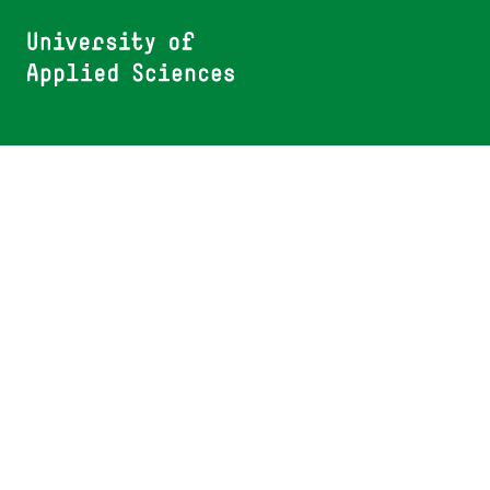
Personenverzeichnis
Presse/Kommunikation
Karriere
Ausschreibungen
Sitemap
Kontakt
Standorte
Impressum
Datenschutz