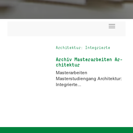
Toggle
navigati
Architektur: Integrierte
Wohnungsbauentwicklung M.Sc.
Archiv Masterarbeiten Ar­
chi­tek­tur
Masterarbeiten
Masterstudiengang Architektur:
Integrierte
Wohnungsbauentwicklung