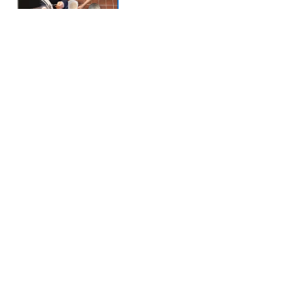
News
27.06.2024
Fertighäuser, Brücken und
Gitterroste
Bau-Studierende auf Exkursion
in Süddeutschland und
Luxemburg
News
21.06.2024
Geotechnik-Fachkolloquium
Spannende Vorträge und
lebhafte Diskussionen
News
19.06.2024