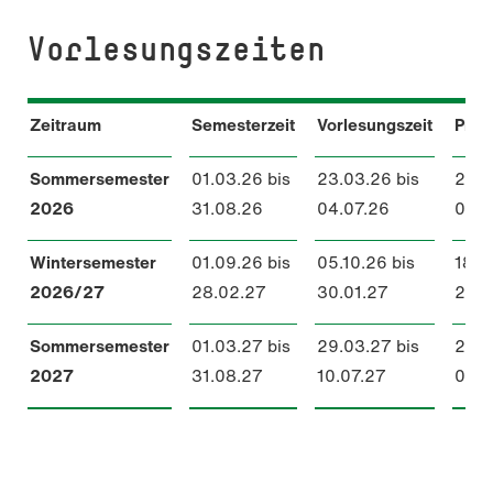
Vorlesungszeiten
Zeitraum
Semesterzeit
Vorlesungszeit
Prüf
Sommersemester
01.03.26 bis
23.03.26 bis
22.0
2026
31.08.26
04.07.26
01.0
Foto: Taufik Kenan
Wintersemester
01.09.26 bis
05.10.26 bis
18.0
2026/27
28.02.27
30.01.27
27.0
Sommersemester
01.03.27 bis
29.03.27 bis
28.0
2027
31.08.27
10.07.27
07.0