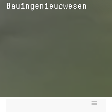
Bauingenieurwesen
Toggle
navigati