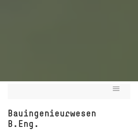
Toggle
navigati
Bauingenieurwesen
B.Eng.