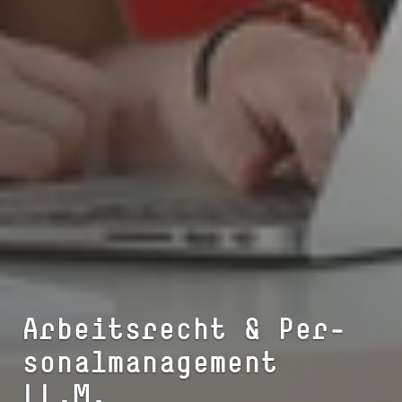
Arbeitsrecht & Per­
so­nal­ma­na­ge­ment
LL.M.