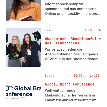
na­ge­ment LL.M.
Informationen kompakt,
spannend und aus erster Hand.
Online und interaktiv. In unserem
Studiengang Master Arbeitsrecht
& Personalmanagement
vermitteln wir Ihnen in drei
Event
31.10.2026
Semestern die Fachgebiete
Arbeitsrecht und
Akademische Abschluss­fei­er
Personalmanagement und
des Fach­be­reichs
verzahnen wichtige
Wirtschaft
Wir verabschieden die
Querverbindungen aus den
Absolvent:innen des Jahrgangs
Bereichen Recht und Wirtschaft
2025/26 in der Rheingoldhalle
miteinander. Vertieft wird der
Mainz
Lehrstoff durch Vorträge,
Unternehmensbesuche und
Exkursionen. Neben unserem
Event
12.05. - 14.05.
Professorium lehren Dozierende
Global Brand Conference
aus Personalabteilungen, Richter
und Richterinnen und Anwälte
Weltweit führende
und Anwältinnen. So ist ein
Markenforscher treffen sich in
praxisnahes, attraktives Studium
Mainz zur Jubiläumskonferenz
gewährleistet. Die Absolvierung
der Fachgruppe „Markenidentität