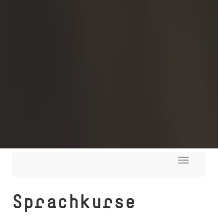
Toggle
navigati
Sprachkurse