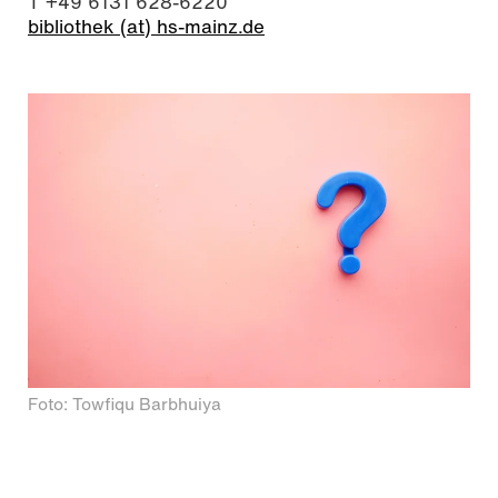
T +49 6131 628-6220
bibliothek (at) hs-mainz.de
Foto: Towfiqu Barbhuiya