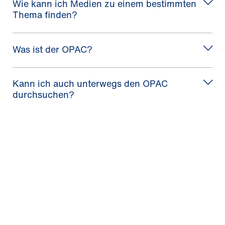
Wie kann ich Medien zu einem bestimmten
Thema finden?
Was ist der OPAC?
Kann ich auch unterwegs den OPAC
durchsuchen?
Wie kann ich ein bestimmtes Buch im
Bücherregal finden?
Was kann ich tun, wenn ein bestimmtes
Buch nicht im Regal steht?
Für wie lange kann ich Bücher/ DVDs