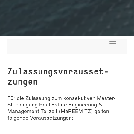
Toggle
navigati
Zu­las­sungs­vor­aus­set­
zungen
Für die Zulassung zum konsekutiven Master-
Studiengang Real Estate Engineering &
Management Teilzeit (MaREEM TZ) gelten
folgende Voraussetzungen: