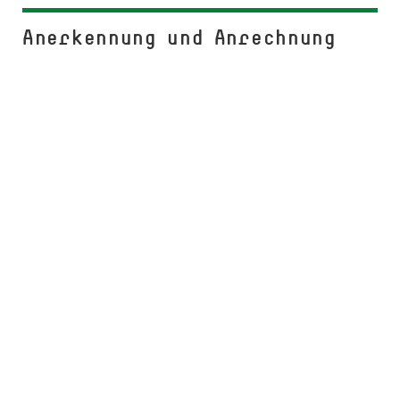
An­er­ken­nung und An­rech­nung
Informationen zur Anerkennung und Anrechnung
von Modulleistungen.
Mehr lesen
Bewerbungsverfahren und
Zugang zum Bewerbungs­
portal