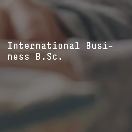
In­ter­na­tio­nal Busi­
ness B.Sc.