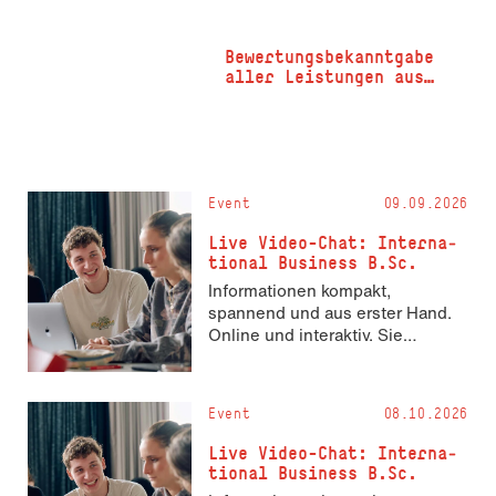
Bewertungsbekanntgabe
aller Leistungen aus
SoSe 2026
Event
09.09.2026
Live Video-Chat: In­ter­na­
tio­nal Busi­ness B.Sc.
Informationen kompakt,
spannend und aus erster Hand.
Online und interaktiv. Sie
möchten mehr über International
Business B.Sc. im Live Video-
Chat erfahren? Sie haben die
Event
08.10.2026
Wahl: Einfach zuhören, Fragen
stellen oder sich im Chat
Live Video-Chat: In­ter­na­
beteiligen. Pluspunkte für Ihr
tio­nal Busi­ness B.Sc.
Studium Wollten Sie schon