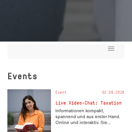
Toggle
navigati
Events
Event
02.09.2026
Live Video-Chat: Taxation
Informationen kompakt,
spannend und aus erster Hand.
Online und interaktiv. Sie
möchten mehr über Taxation