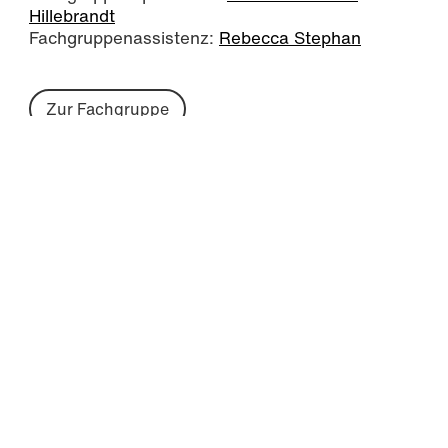
Hillebrandt
Fachgruppenassistenz:
Rebecca Stephan
Zur Fachgruppe
Sprachen
Fachgruppensprecherin:
Biljana Blank
Fachgruppenassistenz:
Tamara Koße
Zur Fachgruppe