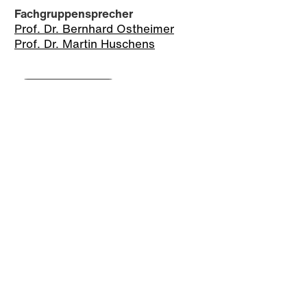
Fachgruppensprecher
Prof. Dr. Bernhard Ostheimer
Prof. Dr. Martin Huschens
Zur Fachgruppe
Quantitative Methoden
Fachgruppensprecher:
Prof. Dr. Hannes Spengler
Fachgruppenassistenz:
Letizia Cau