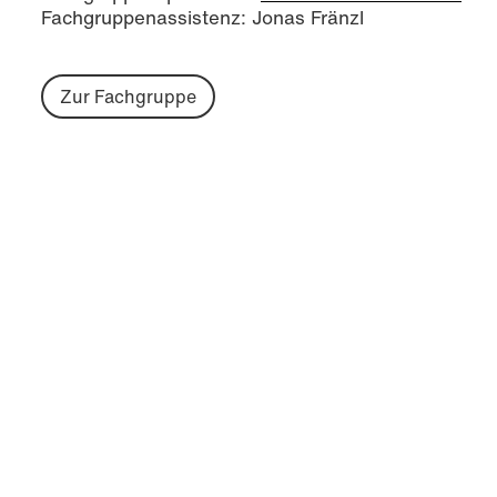
Fachgruppenassistenz: Jonas Fränzl
Zur Fachgruppe
Controlling, Finance &
Accounting
Fachgruppensprecher:
Prof. Dr. Markus Hehn
Fachgruppenassistenz:
Julia Born
,
Sarah Heier