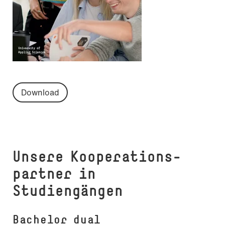
Download
Unsere Ko­ope­ra­ti­ons­
part­ner in
Studiengängen
Bachelor dual