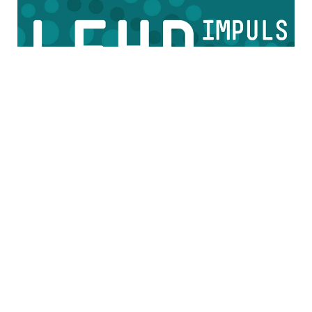
Save the Date LEHRimpuls 2026
Am 29. Oktober findet wieder unsere
Veranstaltung LEHRimpuls statt. Im LUX bieten
wir Raum für hochschulweiten Austausch zu
innovativen Lehr- und Lernkonzepte.