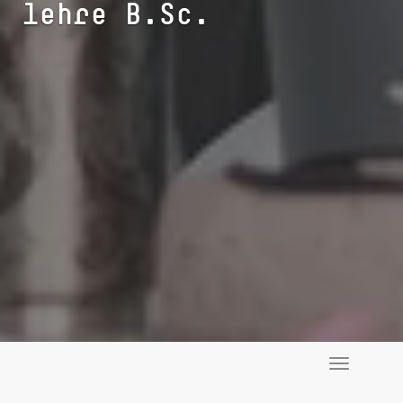
lehre B.Sc.
Toggle
navigati