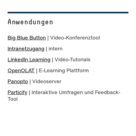
Anwendungen
Big Blue Button
| Video-Konferenztool
Intranetzugang
| intern
LinkedIn Learning
| Video-Tutorials
OpenOLAT
| E-Learning Plattform
Panopto
| Videoserver
Particify
| Interaktive Umfragen und Feedback-
Tool
Seafile
| Cloud-Speicher
think-cell
| presentation suite for Microsoft Office
Virtual Lab
| Virtueller Computerpool