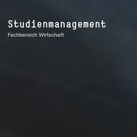
Stu­di­en­ma­na­ge­ment
Fachbereich Wirtschaft