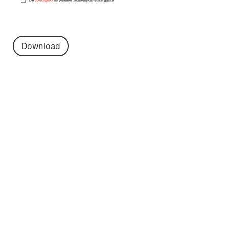
Download
Startende Studiengänge
- Wintersemester
2026/2027
Wählen Sie Ihren Studiengang aus, um alle
Informationen zu Ihrem Studienstart und Ihren
individuellen Erstsemesterveranstaltungen zu
erhalten.