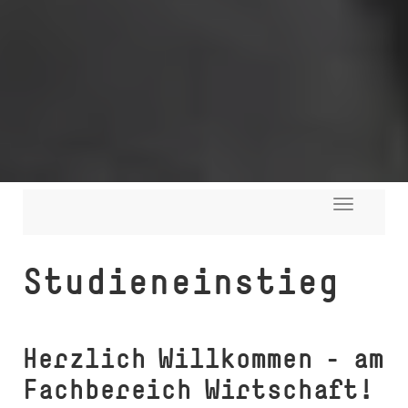
Toggle
navigati
Studieneinstieg
Herzlich Willkommen – am
Fach­be­reich Wirtschaft!