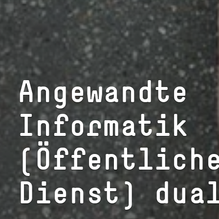
An­ge­wand­te
Informatik
(Öffentlich
Dienst) dua