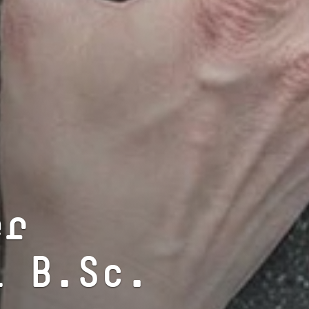
er
l B.Sc.