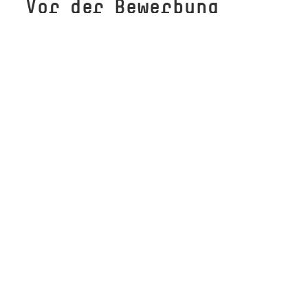
Vor der Bewerbung
Vor der Bewerbung
Allgemeine Zulassungsvoraussetzungen
Beruflich Qualifizierte
Auswahlverfahren
Bewerbung mit Vorstudienzeiten ins erste
oder höhere Fachsemester