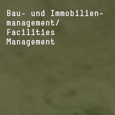
Bau- und Im­mo­bi­li­en­
ma­nage­ment/
Facilities
Management