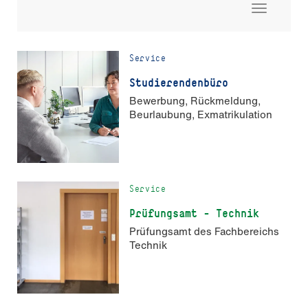
Toggle
navigati
Service
Stu­die­ren­den­büro
Bewerbung, Rückmeldung,
Beurlaubung, Exmatrikulation
Service
Prüfungsamt - Technik
Prüfungsamt des Fachbereichs
Technik