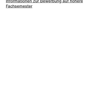
Informationen zur Bewerbung auf höhere
Fachsemester
Download
Minderjährige Studierende
PDF, 64 KB
NC-Werte Bachelor
PDF, 119 KB
Vorkenntnisse Mathematik
Informationen zu den notwendigen