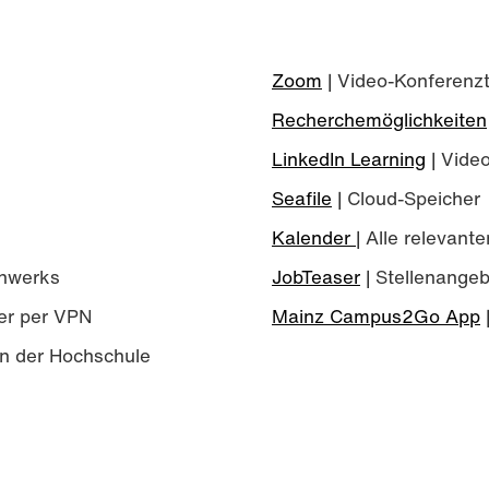
Zoom
| Video-Konferenzt
Recherchemöglichkeiten
LinkedIn Learning
| Video
Seafile
| Cloud-Speicher
Kalender
| Alle relevan
enwerks
JobTeaser
| Stellenange
er per VPN
Mainz Campus2Go App
|
an der Hochschule