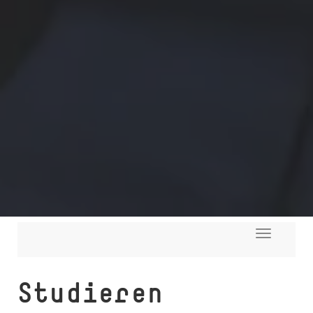
Toggle
navigati
Studieren