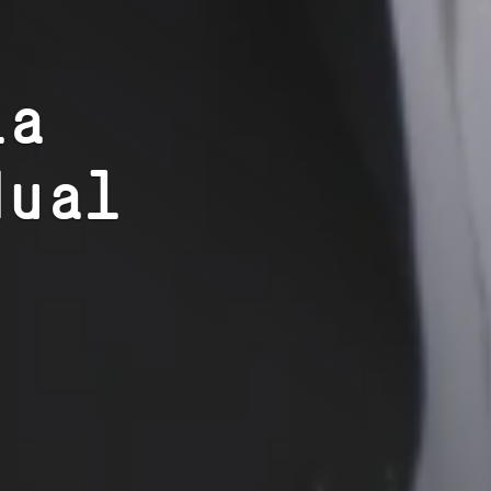
ia
dual