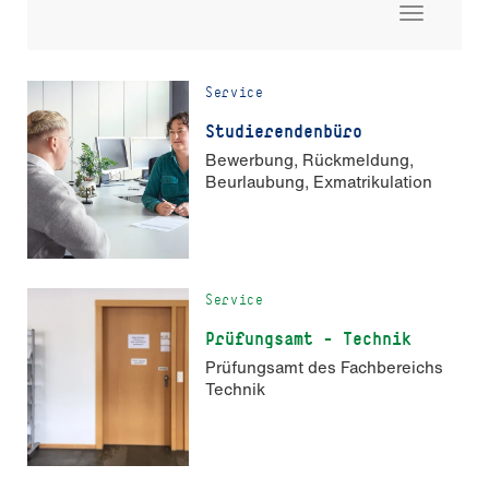
Toggle
navigati
Service
Stu­die­ren­den­büro
Bewerbung, Rückmeldung,
Beurlaubung, Exmatrikulation
Service
Prüfungsamt - Technik
Prüfungsamt des Fachbereichs
Technik